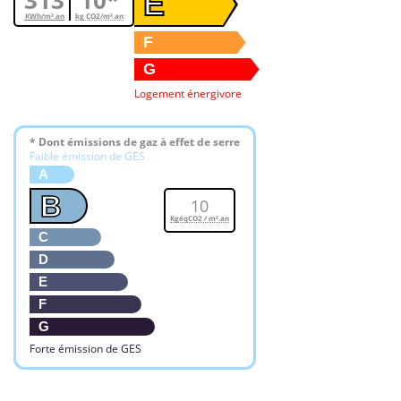
313
10*
E
KWh/m².an
kg CO2/m².an
F
G
Logement énergivore
* Dont émissions de gaz à effet de serre
Faible émission de GES
A
B
10
KgéqCO2 / m².an
C
D
E
F
G
Forte émission de GES