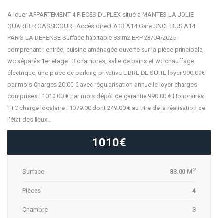
A louer APPARTEMENT 4 PIECES DUPLEX situé à MANTES LA JOLIE
QUARTIER GASSICOURT Accès direct A13 A14 Gare SNCF BUS A14
PARIS LA DEFENSE Surface habitable 83 m2 ERP 23/04/2025
comprenant : entrée, cuisine aménagée ouverte sur la pièce principale,
wc séparés 1er étage : 3 chambres, salle de bains et wc chauffage
électrique, une place de parking privative LIBRE DE SUITE loyer 990.00€
par mois Charges 20.00 € avec régularisation annuelle loyer charges
comprises : 1010.00 € par mois dépôt de garantie 990.00 € Honoraires
TTC charge locataire : 1079.00 dont 249.00 € au titre de la réalisation de
l'état des lieux..
1010€
2
Surface
83.00 M
Pièces
4
Chambre
3